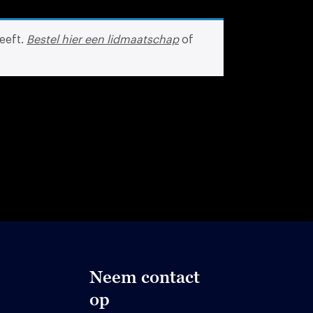
eeft.
Bestel hier een lidmaatschap
of
Neem contact
op