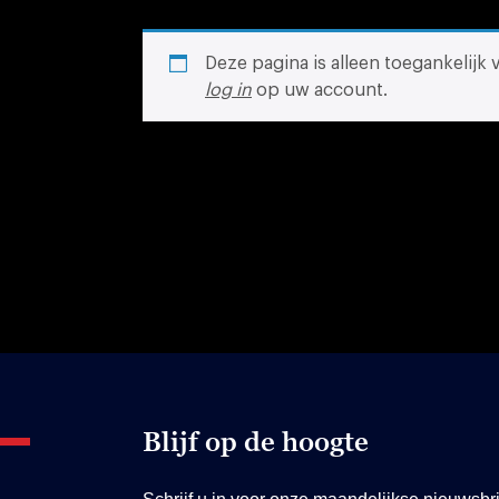
Deze pagina is alleen toegankelijk
log in
op uw account.
Blijf op de hoogte