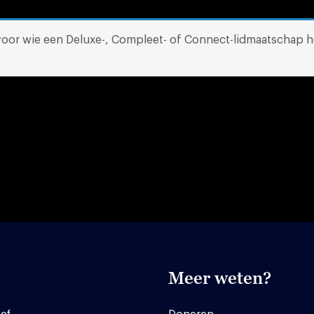
 voor wie een Deluxe-, Compleet- of Connect-lidmaatschap h
Meer weten?