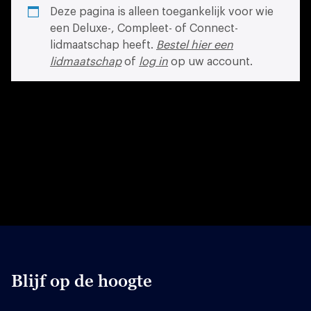
Deze pagina is alleen toegankelijk voor wie
een Deluxe-, Compleet- of Connect-
lidmaatschap heeft.
Bestel hier een
lidmaatschap
of
log in
op uw account.
Blijf op de hoogte