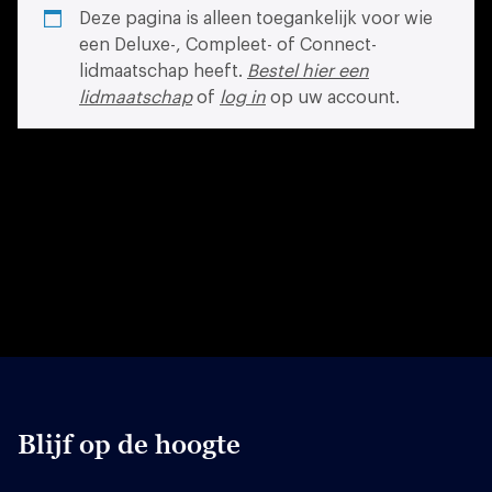
Deze pagina is alleen toegankelijk voor wie
een Deluxe-, Compleet- of Connect-
lidmaatschap heeft.
Bestel hier een
lidmaatschap
of
log in
op uw account.
Blijf op de hoogte