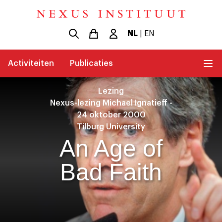
NL
|
EN
Activiteiten
Publicaties
Lezing
Nexus-lezing Michael Ignatieff -
24 oktober 2000
Tilburg University
An Age of
Bad Faith