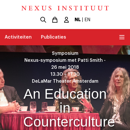
NL
|
EN
Activiteiten
Publicaties
Symposium
Nexus-symposium met Patti Smith -
26 mei 2018
13.30 – 17.30
DeLaMar Theater Amsterdam
An Education
in
Counterculture