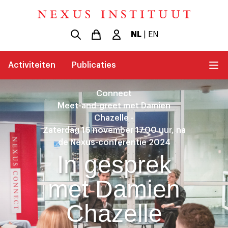
NL
|
EN
Activiteiten
Publicaties
Connect
Meet-and-greet met Damien
Chazelle -
Zaterdag 16 november 17.00 uur, na
de Nexus-conferentie 2024
In gesprek
met Damien
Chazelle