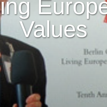
ving Europ
Values