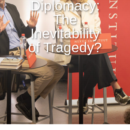
Diplomacy:
The
Inevitability
of Tragedy?