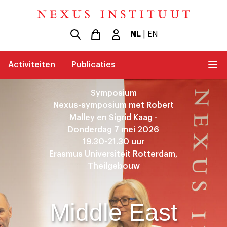
NL
|
EN
Activiteiten
Publicaties
Symposium
Nexus-symposium met Robert
Malley en Sigrid Kaag -
Donderdag 7 mei 2026
19.30-21.30 uur
Erasmus Universiteit Rotterdam,
Theilgebouw
Middle East