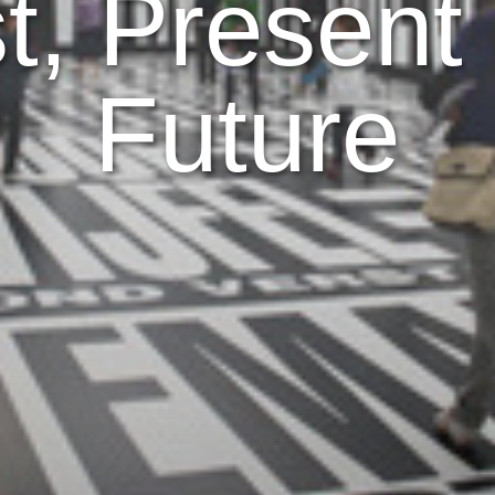
t, Present
Future