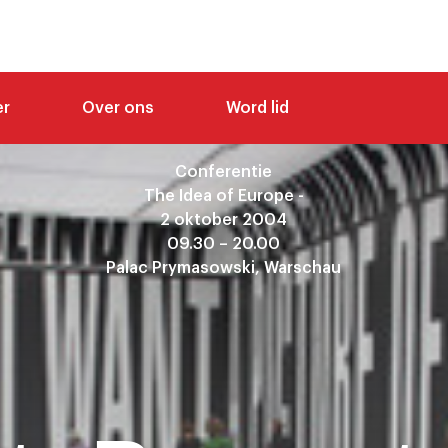
er
Over ons
Word lid
Conferentie
The Idea of Europe -
2 oktober 2004
09.30 – 20.00
Palac Prymasowski, Warschau