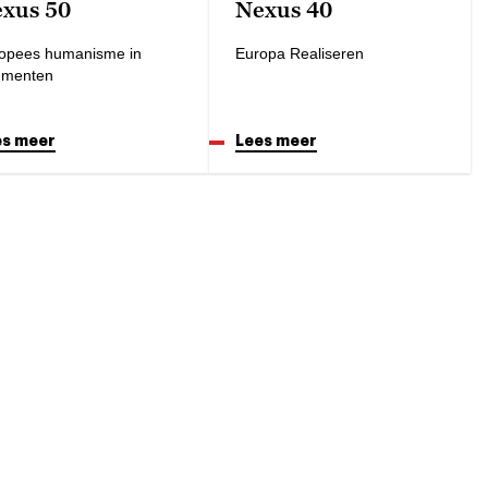
xus 50
Nexus 40
opees humanisme in
Europa Realiseren
gmenten
es meer
Lees meer