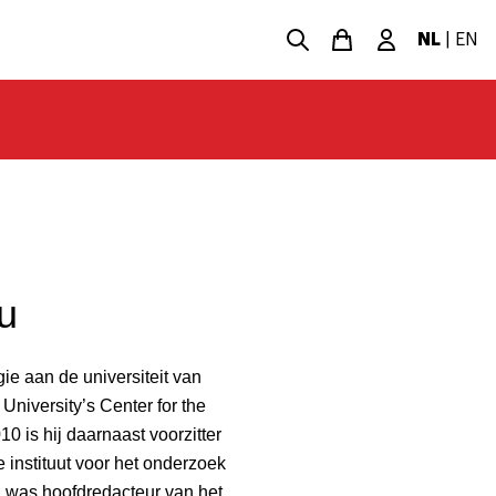
NL
|
EN
u
ie aan de universiteit van
 University’s Center for the
0 is hij daarnaast voorzitter
nstituut voor het onderzoek
was hoofdredacteur van het