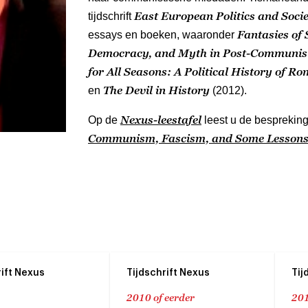
East European Politics and Socie
tijdschrift
Fantasies of 
essays en boeken, waaronder
Democracy, and Myth in Post-Communis
for All Seasons: A Political History of
The Devil in History
en
(2012).
Nexus-leestafel
Op de
leest u de besprekin
Communism, Fascism, and Some Lessons 
rift Nexus
Tijdschrift Nexus
Tij
2010 of eerder
201