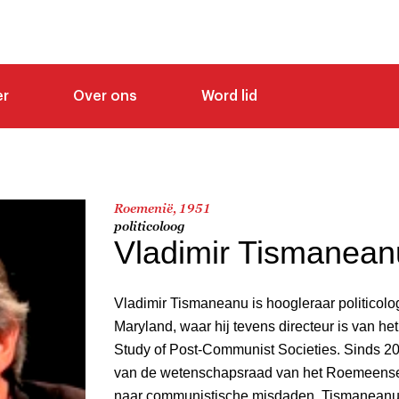
er
Over ons
Word lid
Roemenië, 1951
politicoloog
Vladimir Tismanean
Vladimir Tismaneanu is hoogleraar politicolog
Maryland, waar hij tevens directeur is van het
Study of Post-Communist Societies. Sinds 201
van de wetenschapsraad van het Roemeense i
naar communistische misdaden. Tismaneanu 