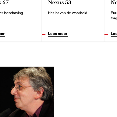
 67
Nexus 53
Ne
er beschaving
Het lot van de waarheid
Eur
fra
eer
Lees meer
Le