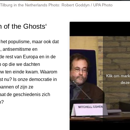
 Tilburg in the Netherlands Photo: Robert Goddyn / UPA Photo
 of the Ghosts‘
 het populisme, maar ook dat
, antisemitisme en
de rest van Europa en in de
p op die we dachten
euw ten einde kwam. Waarom
Klik om mark
t nu? Is onze democratie in
deze
annen of zijn ze
at de geschiedenis zich
n?