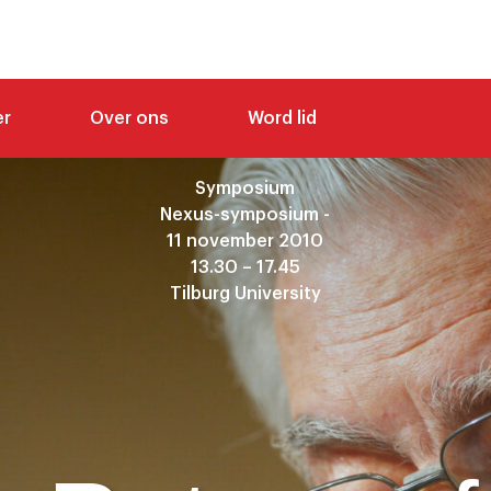
er
Over ons
Word lid
Symposium
Nexus-symposium -
11 november 2010
13.30 – 17.45
Tilburg University