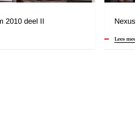
 2010 deel II
Nexus-s
Lees meer