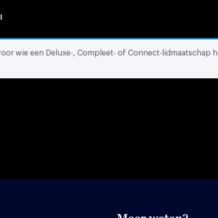
n
 voor wie een Deluxe-, Compleet- of Connect-lidmaatschap h