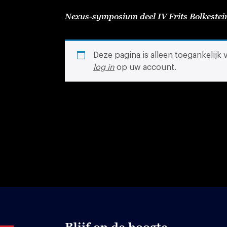
Nexus-symposium deel IV Frits Bolkestei
Deze pagina is alleen toegankelijk
log in
op uw account.