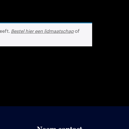
eeft.
Bestel hier een lidmaatschap
of