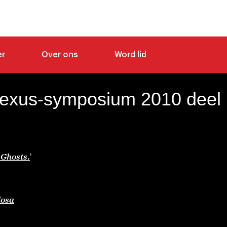
er
Over ons
Word lid
exus-symposium 2010 deel I
 Ghosts.
’
losa