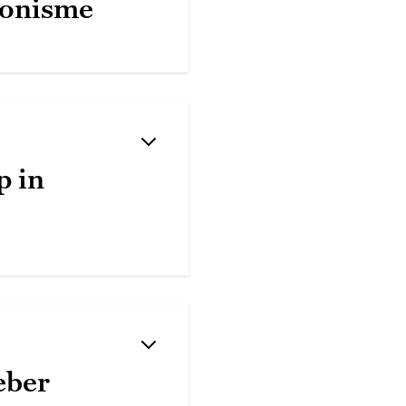
conisme
p in
eber