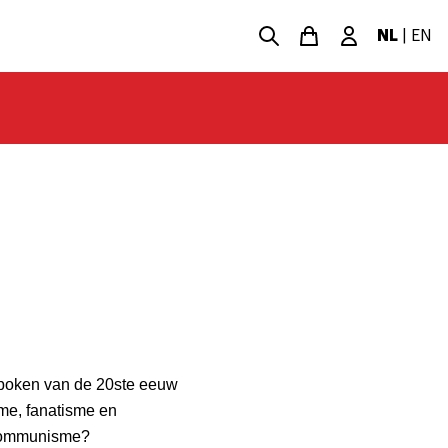
NL
|
EN
spoken van de 20ste eeuw
sme, fanatisme en
 communisme?