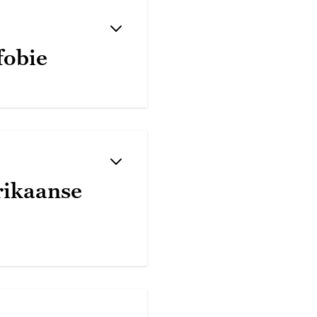
fobie
rikaanse