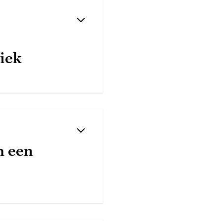
tiek
n een