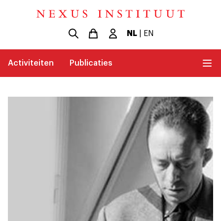
NL
|
EN
Activiteiten
Publicaties