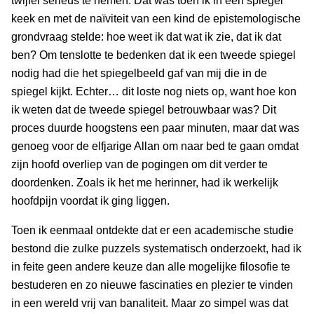
twijfel serieus te nemen. Dat was toen ik in een spiegel
keek en met de naïviteit van een kind de epistemologische
grondvraag stelde: hoe weet ik dat wat ik zie, dat ik dat
ben? Om tenslotte te bedenken dat ik een tweede spiegel
nodig had die het spiegelbeeld gaf van mij die in de
spiegel kijkt. Echter… dit loste nog niets op, want hoe kon
ik weten dat de tweede spiegel betrouwbaar was? Dit
proces duurde hoogstens een paar minuten, maar dat was
genoeg voor de elfjarige Allan om naar bed te gaan omdat
zijn hoofd overliep van de pogingen om dit verder te
doordenken. Zoals ik het me herinner, had ik werkelijk
hoofdpijn voordat ik ging liggen.
Toen ik eenmaal ontdekte dat er een academische studie
bestond die zulke puzzels systematisch onderzoekt, had ik
in feite geen andere keuze dan alle mogelijke filosofie te
bestuderen en zo nieuwe fascinaties en plezier te vinden
in een wereld vrij van banaliteit. Maar zo simpel was dat