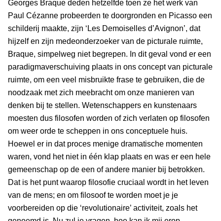
Georges Braque deden hetzelfde toen ze het werk van
Paul Cézanne probeerden te doorgronden en Picasso een
schilderij maakte, zijn ‘Les Demoiselles d’Avignon’, dat
hijzelf en zijn medeonderzoeker van de picturale ruimte,
Braque, simpelweg niet begrepen. In dit geval vond er een
paradigmaverschuiving plaats in ons concept van picturale
ruimte, om een veel misbruikte frase te gebruiken, die de
noodzaak met zich meebracht om onze manieren van
denken bij te stellen. Wetenschappers en kunstenaars
moesten dus filosofen worden of zich verlaten op filosofen
om weer orde te scheppen in ons conceptuele huis.
Hoewel er in dat proces menige dramatische momenten
waren, vond het niet in één klap plaats en was er een hele
gemeenschap op de een of andere manier bij betrokken.
Dat is het punt waarop filosofie cruciaal wordt in het leven
van de mens; en om filosoof te worden moet je je
voorbereiden op die ‘revolutionaire’ activiteit, zoals het
genoemd is. Nu zul je vragen, hoe kan ik mij erop