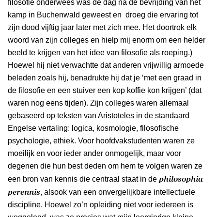
filosofie onderwees was de dag na de bevrijding van het
kamp in Buchenwald geweest en droeg die ervaring tot
zijn dood vijftig jaar later met zich mee. Het doortrok elk
woord van zijn colleges en hielp mij enorm om een helder
beeld te krijgen van het idee van filosofie als roeping.)
Hoewel hij niet verwachtte dat anderen vrijwillig armoede
beleden zoals hij, benadrukte hij dat je ‘met een graad in
de filosofie en een stuiver een kop koffie kon krijgen’ (dat
waren nog eens tijden). Zijn colleges waren allemaal
gebaseerd op teksten van Aristoteles in de standaard
Engelse vertaling: logica, kosmologie, filosofische
psychologie, ethiek. Voor hoofdvakstudenten waren ze
moeilijk en voor ieder ander onmogelijk, maar voor
degenen die hun best deden om hem te volgen waren ze
philosophia
een bron van kennis die centraal staat in de
perennis
, alsook van een onvergelijkbare intellectuele
discipline. Hoewel zo’n opleiding niet voor iedereen is