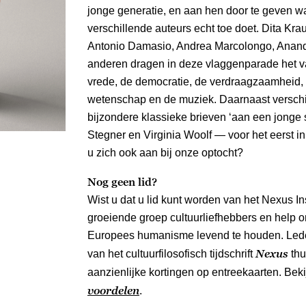
jonge generatie, en aan hen door te geven w
verschillende auteurs echt toe doet. Dita Kra
Antonio Damasio, Andrea Marcolongo, Anan
anderen dragen in deze vlaggenparade het 
vrede, de democratie, de verdraagzaamheid, d
wetenschap en de muziek. Daarnaast verschi
bijzondere klassieke brieven ‘aan een jonge 
Stegner en Virginia Woolf — voor het eerst in
u zich ook aan bij onze optocht?
Nog geen lid?
Wist u dat u lid kunt worden van het Nexus Ins
groeiende groep cultuurliefhebbers en help on
Europees humanisme levend te houden. Led
Nexus
van het cultuurfilosofisch tijdschrift
thu
aanzienlijke kortingen op entreekaarten. Be
voordelen
.