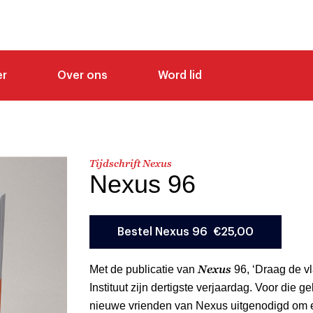
er
Over ons
Word lid
Tijdschrift Nexus
Nexus 96
Nexus
M
et de publicatie van
96, ‘Draag de vl
Instituut zijn dertigste verjaardag. Voor die
nieuwe vrienden van Nexus uitgenodigd om ee