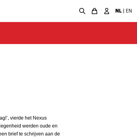
NL
|
EN
ag!’, vierde het Nexus
 gelegenheid werden oude en
n brief te schrijven aan de