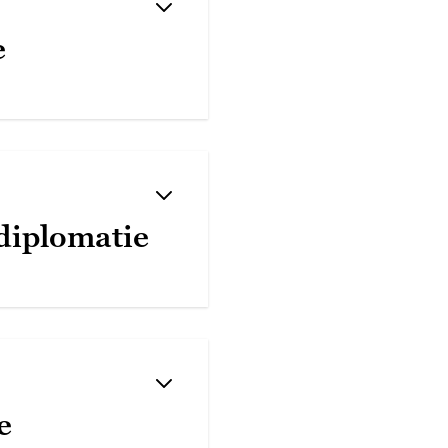
e
diplomatie
e