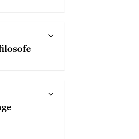
filosofe
nge