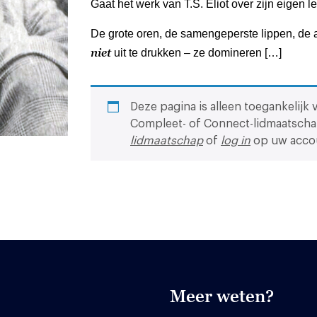
Gaat het werk van T.S. Eliot over zijn eigen 
De grote oren, de samengeperste lippen, de a
niet
uit te drukken – ze domineren […]
Deze pagina is alleen toegankelijk 
Compleet- of Connect-lidmaatscha
lidmaatschap
of
log in
op uw acco
Meer weten?