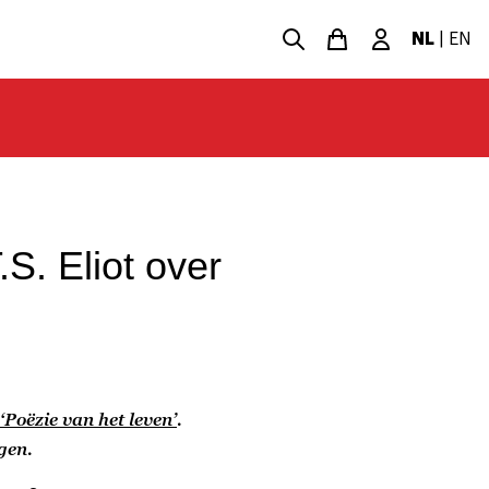
NL
|
EN
S. Eliot over
‘Poëzie van het leven’
.
gen.