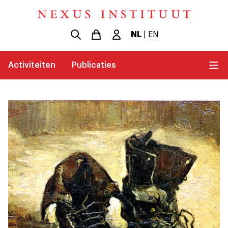
NL
|
EN
Activiteiten
Publicaties