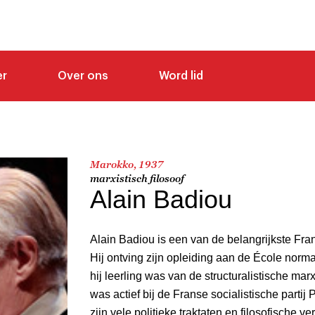
er
Over ons
Word lid
Marokko, 1937
marxistisch filosoof
Alain Badiou
Alain Badiou is een van de belangrijkste Fra
Hij ontving zijn opleiding aan de École norma
hij leerling was van de structuralistische mar
was actief bij de Franse socialistische partij
zijn vele politieke traktaten en filosofische v