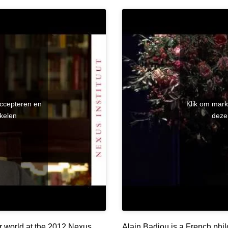
accepteren en
Klik om mark
kelen
deze
ur world at the 2012 Nexus
Alain Badiou is a French phil