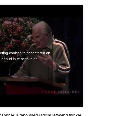
eting cookies te accepteren en
 inhoud in te schakelen
osopher, a renowned radical left-wing thinker