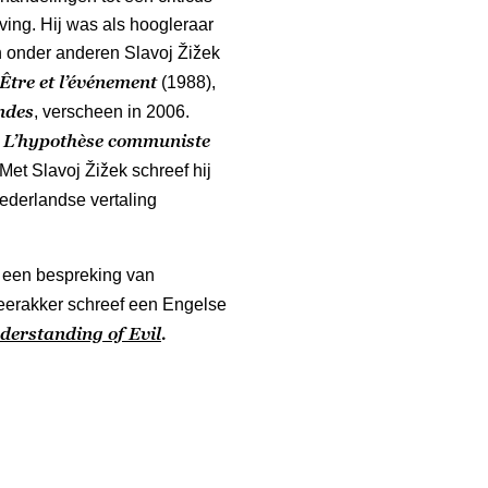
ing. Hij was als hoogleraar
n onder anderen Slavoj Žižek
’Être et l’événement
(1988),
ndes
, verscheen in 2006.
L’hypothèse communiste
n
Met Slavoj Žižek schreef hij
Nederlandse vertaling
 een bespreking van
erakker schreef een Engelse
derstanding of Evil
.