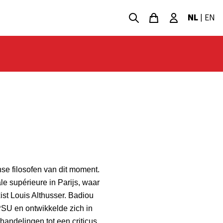
NL
|
EN
nse filosofen van dit moment.
le supérieure in Parijs, waar
xist Louis Althusser. Badiou
 PSU en ontwikkelde zich in
erhandelingen tot een criticus