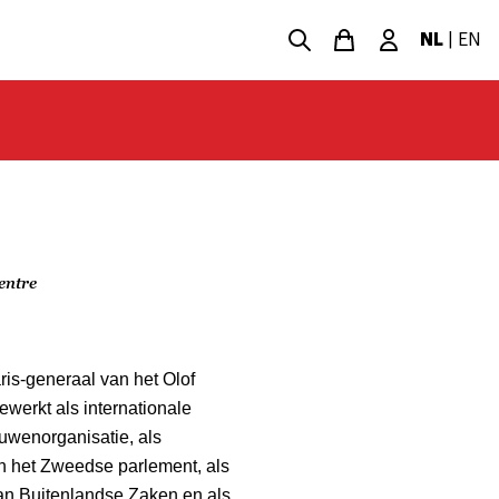
NL
|
EN
entre
ris-generaal van het Olof
ewerkt als internationale
uwenorganisatie, als
in het Zweedse parlement, als
van Buitenlandse Zaken en als