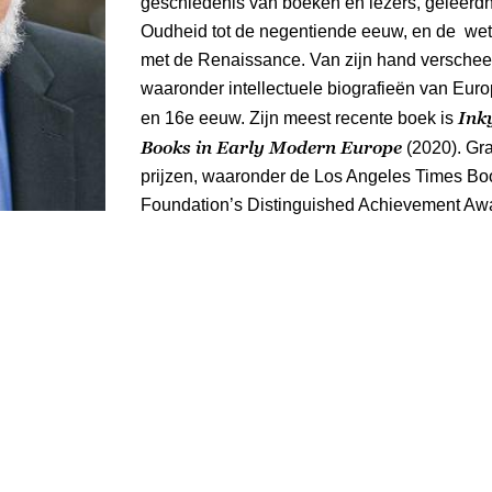
geschiedenis van boeken en lezers, geleerdh
Oudheid tot de negentiende eeuw, en de we
met de Renaissance. Van zijn hand verscheen
waaronder intellectuele biografieën van Eur
Ink
en 16e eeuw. Zijn meest recente boek is
Books in Early Modern Europe
(2020). Gra
prijzen, waaronder de Los Angeles Times Bo
Foundation’s Distinguished Achievement Awa