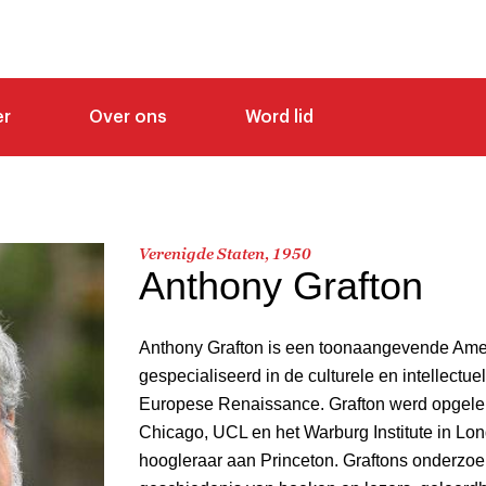
er
Over ons
Word lid
Verenigde Staten, 1950
Anthony Grafton
Anthony Grafton is een toonaangevende Amer
gespecialiseerd in de culturele en intellectu
Europese Renaissance. Grafton werd opgeleid
Chicago, UCL en het Warburg Institute in Lon
hoogleraar aan Princeton. Graftons onderzo