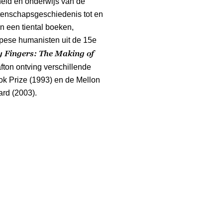
eid en onderwijs van de
tenschapsgeschiedenis tot en
 een tiental boeken,
opese humanisten uit de 15e
y Fingers: The Making of
fton ontving verschillende
ok Prize (1993) en de Mellon
rd (2003).