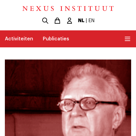
NL
|
EN
Activiteiten
Publicaties