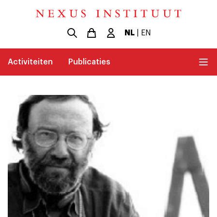
NL
|
EN
Activiteiten
Publicaties