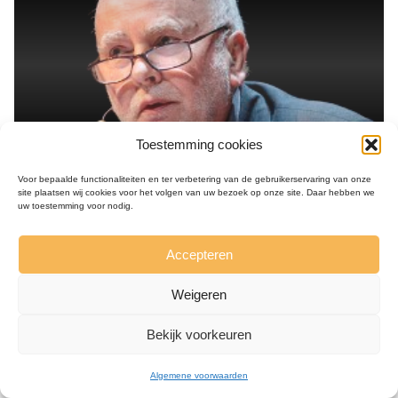
Toestemming cookies
Voor bepaalde functionaliteiten en ter verbetering van de gebruikerservaring van onze
site plaatsen wij cookies voor het volgen van uw bezoek op onze site. Daar hebben we
Polen, 1945 - 2021
uw toestemming voor nodig.
Adam Zagajewski
Accepteren
dichter
Weigeren
Lees meer
Bekijk voorkeuren
Algemene voorwaarden