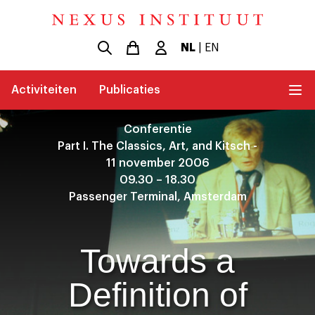
NL
|
EN
Activiteiten
Publicaties
Conferentie
Part I. The Classics, Art, and Kitsch -
11 november 2006
09.30 – 18.30
Passenger Terminal, Amsterdam
Towards a
Definition of