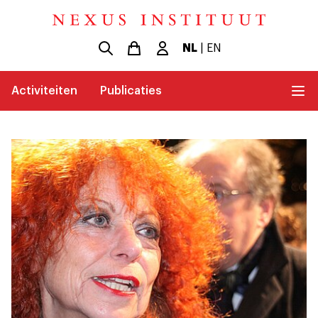
NL
|
EN
Activiteiten
Publicaties