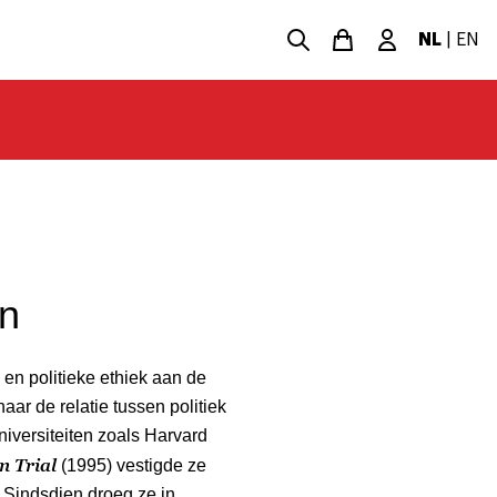
NL
|
EN
in
en politieke ethiek aan de
ar de relatie tussen politiek
niversiteiten zoals Harvard
 Trial
(1995) vestigde ze
. Sindsdien droeg ze in