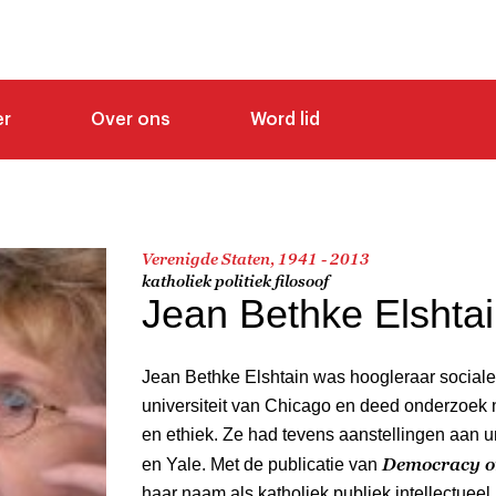
er
Over ons
Word lid
Verenigde Staten, 1941 - 2013
katholiek politiek filosoof
Jean Bethke Elshta
Jean Bethke Elshtain was hoogleraar sociale 
universiteit van Chicago en deed onderzoek na
en ethiek. Ze had tevens aanstellingen aan u
Democracy on
en Yale. Met de publicatie van
haar naam als katholiek publiek intellectueel