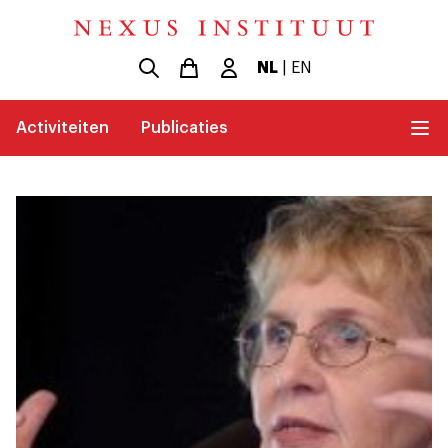
NL
|
EN
Activiteiten
Publicaties