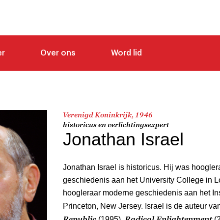
er
Over ons
Word lid
Verenigd Koninkrijk, 1946
historicus en verlichtingsexpert
Jonathan Israel
Jonathan Israel is historicus. Hij was hoogl
geschiedenis aan het University College in 
hoogleraar moderne geschiedenis aan het Ins
Princeton, New Jersey. Israel is de auteur v
Republic
Radical Enlightenment
(1995),
(