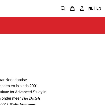
NL
|
EN
eraar Nederlandse
Londen en is sinds 2001
titute for Advanced Study in
The Dutch
an onder meer
Enlightenment
2001),