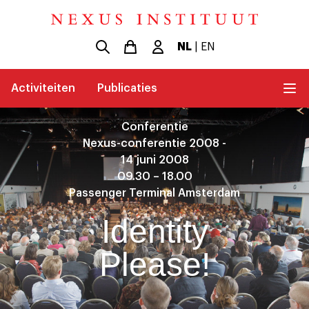
NL
|
EN
Activiteiten
Publicaties
Conferentie
Nexus-conferentie 2008 -
14 juni 2008
09.30 – 18.00
Passenger Terminal Amsterdam
Identity
Please!