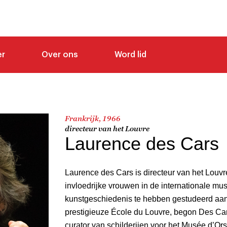
er
Over ons
Word lid
Frankrijk, 1966
directeur van het Louvre
Laurence des Cars
Laurence des Cars is directeur van het Louv
invloedrijke vrouwen in de internationale m
kunstgeschiedenis te hebben gestudeerd aa
prestigieuze École du Louvre, begon Des Cars
curator van schilderijen voor het Musée d’Or