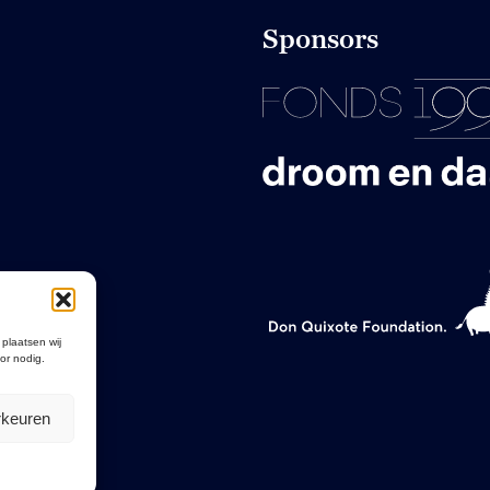
Sponsors
 plaatsen wij
or nodig.
rkeuren