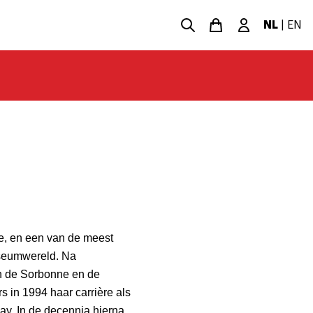
NL
|
EN
re, en een van de meest
useumwereld. Na
n de Sorbonne en de
 in 1994 haar carrière als
say. In de decennia hierna