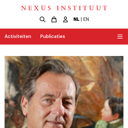
NL
|
EN
Activiteiten
Publicaties