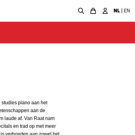
NL
|
EN
n studies piano aan het
etenschappen aan de
um laude af. Van Raat nam
ecitals en trad op met meer
j is verbonden aan zowel het