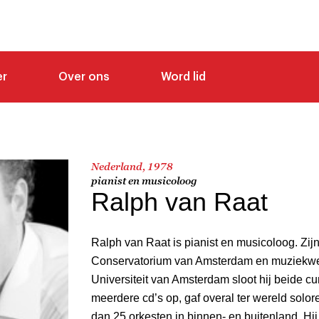
er
Over ons
Word lid
Nederland, 1978
pianist en musicoloog
Ralph van Raat
Ralph van Raat is pianist en musicoloog. Zij
Conservatorium van Amsterdam en muziekw
Universiteit van Amsterdam sloot hij beide c
meerdere cd’s op, gaf overal ter wereld solor
dan 25 orkesten in binnen- en buitenland. Hi