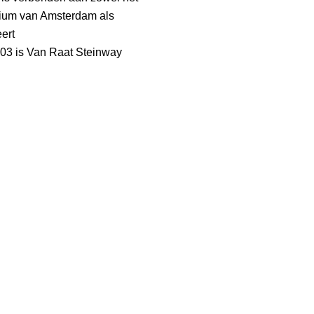
rium van Amsterdam als
ert
003 is Van Raat Steinway