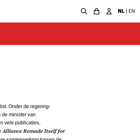
NL
|
EN
ist. Onder de regering-
 de minister van
n vele publicaties,
Alliance Remade Itself for
were samenwerking tussen de