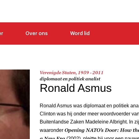
er
Over ons
Word lid
Verenigde Staten, 1959 - 2011
diplomaat en politiek analist
Ronald Asmus
Ronald Asmus was diplomaat en politiek anal
Clinton was hij onder meer woordvoerder van
Buitenlandse Zaken Madeleine Albright. In zij
Opening NATO’s Door: How the 
waaronder
a New Era
(2002), pleitte hij voor een nau