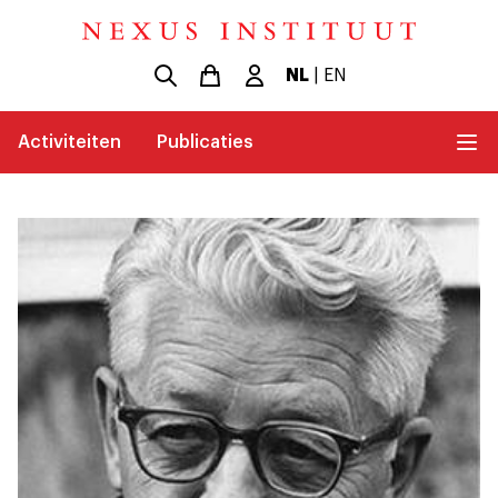
NL
|
EN
Activiteiten
Publicaties