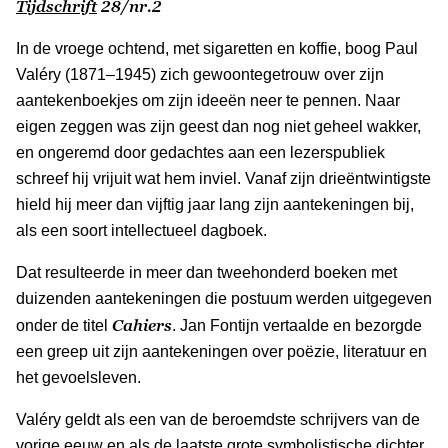
Tijdschrift
28/nr.2
In de vroege ochtend, met sigaretten en koffie, boog Paul
Valéry (1871–1945) zich gewoontegetrouw over zijn
aantekenboekjes om zijn ideeën neer te pennen. Naar
eigen zeggen was zijn geest dan nog niet geheel wakker,
en ongeremd door gedachtes aan een lezerspubliek
schreef hij vrijuit wat hem inviel. Vanaf zijn drieëntwintigste
hield hij meer dan vijftig jaar lang zijn aantekeningen bij,
als een soort intellectueel dagboek.
Dat resulteerde in meer dan tweehonderd boeken met
duizenden aantekeningen die postuum werden uitgegeven
Cahiers
onder de titel
. Jan Fontijn vertaalde en bezorgde
een greep uit zijn aantekeningen over poëzie, literatuur en
het gevoelsleven.
Valéry geldt als een van de beroemdste schrijvers van de
vorige eeuw en als de laatste grote symbolistische dichter.