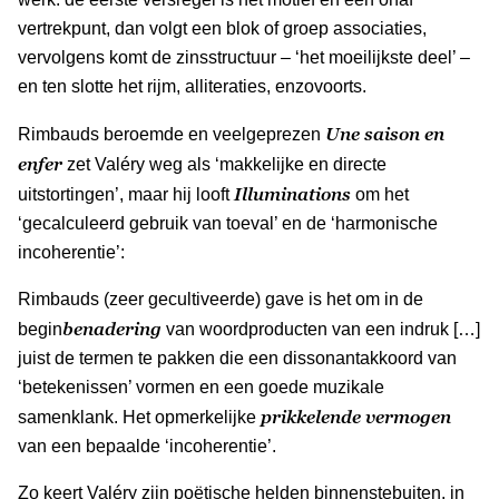
vertrekpunt, dan volgt een blok of groep associaties,
vervolgens komt de zinsstructuur – ‘het moeilijkste deel’ –
en ten slotte het rijm, alliteraties, enzovoorts.
Une saison en
Rimbauds beroemde en veelgeprezen
enfer
zet Valéry weg als ‘makkelijke en directe
Illuminations
uitstortingen’, maar hij looft
om het
‘gecalculeerd gebruik van toeval’ en de ‘harmonische
incoherentie’:
Rimbauds (zeer gecultiveerde) gave is het om in de
benadering
begin
van woordproducten van een indruk […]
juist de termen te pakken die een dissonantakkoord van
‘betekenissen’ vormen en een goede muzikale
prikkelende vermogen
samenklank. Het opmerkelijke
van een bepaalde ‘incoherentie’.
Zo keert Valéry zijn poëtische helden binnenstebuiten, in