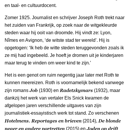
en taal- en cultuurdocent.
Zomer 1925. Journalist en schrijver Joseph Roth trekt naar
het zuiden van Frankrijk, op zoek naar de witgekleurde
steden waar hij ooit van droomde. Hij vindt ze: Lyon,
Nîmes en Avignon, ‘de witste stad ter wereld’. Hij is
opgetogen: ‘Ik heb de witte steden teruggevonden zoals ik
ze mij had ingebeeld. Je hoeft je dromen uit je kinderjaren
maar terug te vinden om weer kind te zijn.’
Het is een genot om ruim negentig jaar later met Roth te
kunnen meereizen. Roth is voornamelijk bekend vanwege
Job
Radetzkymars
zijn romans
(1930) en
(1932), maar
dankzij het werk van vertaler Els Snick kwamen de
afgelopen jaren verschillende uitgaves van zijn
journalistiek-essayistisch werk tot stand. Zo verschenen
Hotelmens. Reportages en brieven
De blonde
(2014),
neger en andere portretten
Joden op drift
(2015) en