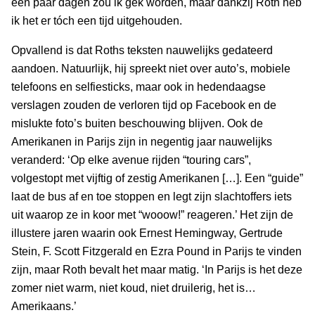
een paar dagen zou ik gek worden, maar dankzij Roth heb
ik het er tóch een tijd uitgehouden.
Opvallend is dat Roths teksten nauwelijks gedateerd
aandoen. Natuurlijk, hij spreekt niet over auto’s, mobiele
telefoons en selfiesticks, maar ook in hedendaagse
verslagen zouden de verloren tijd op Facebook en de
mislukte foto’s buiten beschouwing blijven. Ook de
Amerikanen in Parijs zijn in negentig jaar nauwelijks
veranderd: ‘Op elke avenue rijden “touring cars”,
volgestopt met vijftig of zestig Amerikanen […]. Een “guide”
laat de bus af en toe stoppen en legt zijn slachtoffers iets
uit waarop ze in koor met “wooow!” reageren.’ Het zijn de
illustere jaren waarin ook Ernest Hemingway, Gertrude
Stein, F. Scott Fitzgerald en Ezra Pound in Parijs te vinden
zijn, maar Roth bevalt het maar matig. ‘In Parijs is het deze
zomer niet warm, niet koud, niet druilerig, het is…
Amerikaans.’