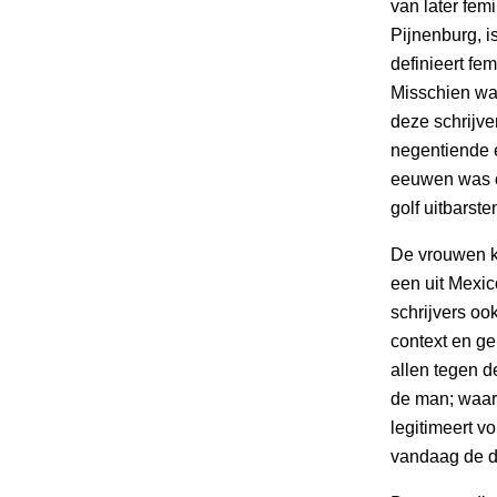
van later fe
Pijnenburg, i
definieert f
Misschien wat
deze schrijver
negentiende e
eeuwen was 
golf uitbarst
De vrouwen ko
een uit Mexic
schrijvers oo
context en g
allen tegen d
de man; waar
legitimeert v
vandaag de d