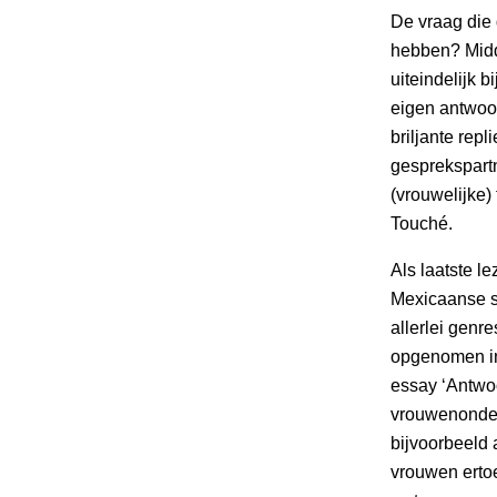
De vraag die 
hebben? Midd
uiteindelijk 
eigen antwoo
briljante rep
gesprekspartn
(vrouwelijke)
Touché.
Als laatste l
Mexicaanse sc
allerlei genr
opgenomen in 
essay ‘Antwoo
vrouwenonder
bijvoorbeeld 
vrouwen ertoe