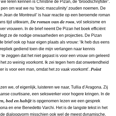
 we leren kennen is Christine de Pizan, de ‘broodschrijfster’.
e pen om wat we nu ‘toxic masculinity’ zouden noemen. De
aan Jean de Montreuil’ is haar reactie op een beroemde roman
De roman van de roos
ans tijd uitkwam,
, vol seksisme en
ver vrouwen. In de brief neemt De Pizan het boek efficiënt
rlegt ze de nodige onwaarheden en projecties. De Pizan
 de brief ook op haar eigen plaats als vrouw: ‘Ik heb dus eens
epliek gediend toen die mijn verlangen naar kennis
 te zeggen dat het niet gepast is voor een vrouw om geleerd
t het zo weinig voorkomt. Ik zei tegen hem dat onwetendheid
Point
er is voor een man, omdat het zo vaak voorkomt’.
en we, of eigenlijk, luisteren we naar, Tullia d’Aragona. Zij
aanse courtisane, een sekswerker voor hogere kringen. In de
n, bed en habijt
is opgenomen lezen we een gesprek
ona en ene Benedetto Varchi. Het is de langste tekst in het
 de dialoogvorm misschien ook wel de meest dynamische.