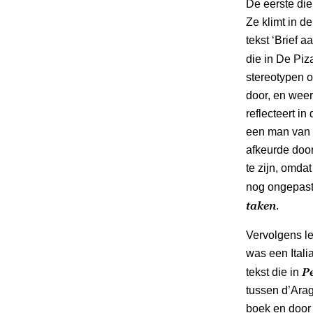
De eerste die
Ze klimt in d
tekst ‘Brief 
die in De Piz
stereotypen o
door, en wee
reflecteert in
een man van r
afkeurde door
te zijn, omda
nog ongepast
taken
.
Vervolgens lez
was een Itali
Pe
tekst die in
tussen d’Arag
boek en door