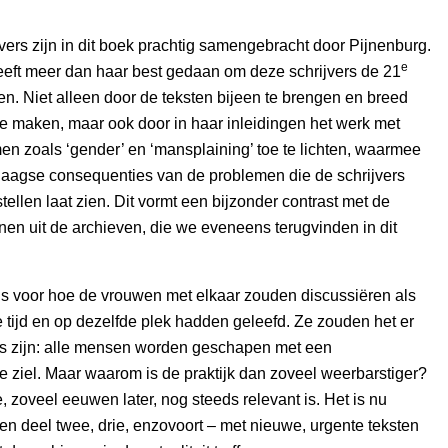
jvers zijn in dit boek prachtig samengebracht door Pijnenburg.
e
eeft meer dan haar best gedaan om deze schrijvers de 21
llen. Niet alleen door de teksten bijeen te brengen en breed
e maken, maar ook door in haar inleidingen het werk met
n zoals ‘gender’ en ‘mansplaining’ toe te lichten, waarmee
aagse consequenties van de problemen die de schrijvers
tellen laat zien. Dit vormt een bijzonder contrast met de
nen uit de archieven, die we eveneens terugvinden in dit
ns voor hoe de vrouwen met elkaar zouden discussiëren als
e tijd en op dezelfde plek hadden geleefd. Ze zouden het er
ns zijn: alle mensen worden geschapen met een
e ziel. Maar waarom is de praktijk dan zoveel weerbarstiger?
, zoveel eeuwen later, nog steeds relevant is. Het is nu
n deel twee, drie, enzovoort – met nieuwe, urgente teksten