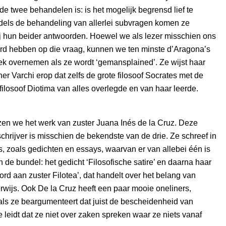
de twee behandelen is: is het mogelijk begrensd lief te
els de behandeling van allerlei subvragen komen ze
bij hun beider antwoorden. Hoewel we als lezer misschien ons
rd hebben op die vraag, kunnen we ten minste d’Aragona’s
liek overnemen als ze wordt ‘gemansplained’. Ze wijst haar
er Varchi erop dat zelfs de grote filosoof Socrates met de
 filosoof Diotima van alles overlegde en van haar leerde.
ezen we het werk van zuster Juana Inés de la Cruz. Deze
hrijver is misschien de bekendste van de drie. Ze schreef in
es, zoals gedichten en essays, waarvan er van allebei één is
de bundel: het gedicht ‘Filosofische satire’ en daarna haar
rd aan zuster Filotea’, dat handelt over het belang van
wijs. Ook De la Cruz heeft een paar mooie oneliners,
als ze beargumenteert dat juist de bescheidenheid van
 leidt dat ze niet over zaken spreken waar ze niets vanaf