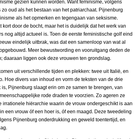
minisme gezien kunnen worden. Want feminisme, volgens
s zo oud als het bestaan van het patriarchaat. Pijnenburg
eminisme als het opmerken en tegengaan van seksisme.
 kort door de bocht, maar het is duidelijk dat het werk van
s nog altijd actueel is. Toen de eerste feministische golf eind
euw eindelijk uitbrak, was dat een samenloop van wat al
opgebouwd. Meer bewustwording en vooruitgang deden de
en; daaraan liggen ook deze vrouwen ten grondslag.
men uit verschillende tijden en plekken: twee uit Italië, en
o. Hoe divers van inhoud en vorm de teksten van de drie
k is, Pijnenburg slaagt erin om ze samen te brengen, van
emeenschappelijke rode draden te voorzien. Zo ageren ze
e irrationele hiërarchie waarin de vrouw ondergeschikt is aan
in een vrouw óf een hoer is, óf een maagd. Deze tweedeling
olgens Pijnenburg onderdrukking en geweld toentertijd, en
ag.