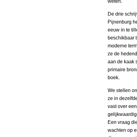
weten.
De drie schri
Pijnenburg h
eeuw in te ti
beschikbaar t
moderne terme
ze de hedend
aan de kaak s
primaire bron
boek.
We stellen o
ze in dezelfd
vast over ee
gelijkwaardig
Een vraag die
wachten op ee