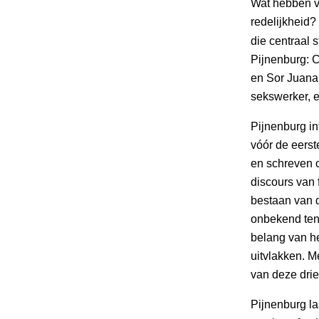
Wat hebben v
redelijkheid?
die centraal 
Pijnenburg: C
en Sor Juana 
sekswerker, 
Pijnenburg in
vóór de eerst
en schreven o
discours van 
bestaan van d
onbekend ten 
belang van he
uitvlakken. M
van deze dri
Pijnenburg la