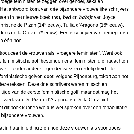
roege feministen te zeggen over gender, seks en
 Het antwoord komt van drie bijzondere vrouwelijke schrijvers
Pen, bed en habijt
staan in het nieuwe boek
van Joyce
e
e
hristine de Pizan (14
eeuw), Tullia d’Aragona (16
eeuw),
e
Inés de la Cruz (17
eeuw). Eén is schrijver van beroep, één
en één non.
troduceert de vrouwen als ‘vroegere feministen’. Want ook
e feministische golf bestonden er al feministen die nadachten
ver – onder andere – gender, seks en redelijkheid. Het
feministische golven doet, volgens Pijnenburg, tekort aan het
eze teksten. Deze drie schrijvers waren misschien
tijde van de eerste feministische golf, maar dat mag het
t werk van De Pizan, d’Aragona en De la Cruz niet
et dit boek kunnen we dus wel spreken over een rehabilitatie
e bijzondere vrouwen.
at in haar inleiding zien hoe deze vrouwen als voorlopers