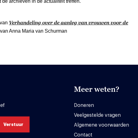
 de archieven in de actualiteit treffen.
Verhandeling over de aanleg van vrouwen voor de
 van
van Anna Maria van Schurman
Meer weten?
ef
Doneren
Veelgestelde vragen
Algemene voorwaarden
Contact