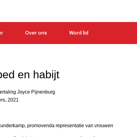
er
Over ons
Word lid
bed en habijt
vertaling Joyce Pijnenburg
rs, 2021
underkamp, promovenda representatie van vrouwen