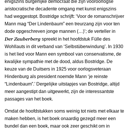
enigszins burgerlijke democraat die zijn vooroorlogse
aristocratische decadente omgang met kunst enigszins
had weggestopt. Bostridge schrijft: ‘Voor de romanschrijver
Mann mag “Der Lindenbaum” een treurzang zijn voor ten
dode opgeschreven jonge mannen (…)’; de verteller in
Der Zauberberg
spreekt in het hoofdstuk Fülle des
Wohllauts in dit verband van ‘Selbstüberwindung’. In 1930
is het lied voor Mann een symbool van conservatisme, de
kwalijke sympathie met de dood, aldus Bostridge. De
keuze van de Duitsers in 1925 voor oorlogsveteraan
Hindenburg als president noemde Mann ‘je reinste
“Lindenbaum”.’ Dergelijke uitstapjes van Bostridge, altijd
meer aangestipt dan uitgewerkt, zijn de interessantste
passages van het boek.
Omdat de hoofdstukken soms weinig tot niets met elkaar te
maken hebben, is het boek onaardig gezegd meer een
bundel dan een boek, maar ook zeer geschikt om in