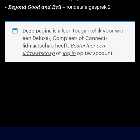
Beyond Good and Evil
•
– rondetafelgesprek 2
Deze pagina is alleen toegankelijk voor wie
een Deluxe-, Compleet- of Connect-
lidmaatschap heeft.
Bestel hier een
lidmaatschap
of
log in
op uw account.