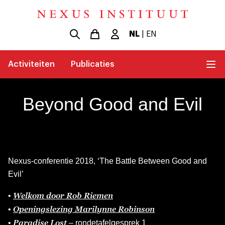
NL
|
EN
Activiteiten
Publicaties
Beyond Good and Evil
Nexus-conferentie 2018, ‘The Battle Between Good and
Evil’
Welkom door Rob Riemen
•
Openingslezing Marilynne Robinson
•
Paradise Lost
•
– rondetafelgesprek 1