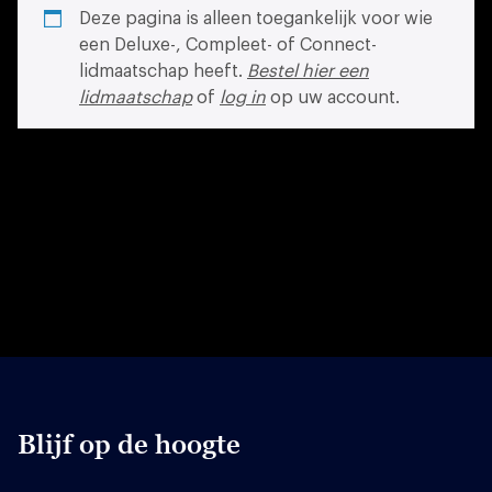
Deze pagina is alleen toegankelijk voor wie
een Deluxe-, Compleet- of Connect-
lidmaatschap heeft.
Bestel hier een
lidmaatschap
of
log in
op uw account.
Blijf op de hoogte