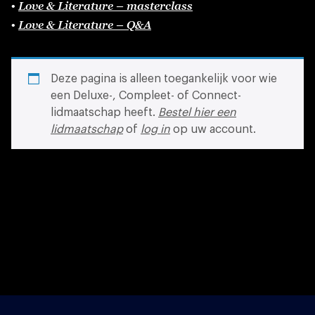
Love & Literature – masterclass
•
Love & Literature – Q&A
•
Deze pagina is alleen toegankelijk voor wie
een Deluxe-, Compleet- of Connect-
lidmaatschap heeft.
Bestel hier een
lidmaatschap
of
log in
op uw account.