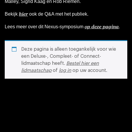
Malley, Sigrid Kaag en Rob Riemen.
hier
Bekijk
ook de Q&A met het publiek.
op deze pagina
Lees meer over dit Nexus-symposium
.
Deze pagina is alleen toegankelijk voor wie
een Deluxe-, Compleet- of Connect-
lidmaatschap heeft.
Bestel hier een
lidmaatschap
of
log in
op uw account.