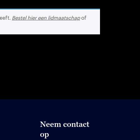
eeft.
Bestel hier een lidmaatschap
of
Neem contact
op