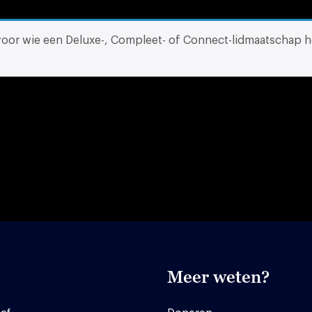
 voor wie een Deluxe-, Compleet- of Connect-lidmaatschap h
Meer weten?