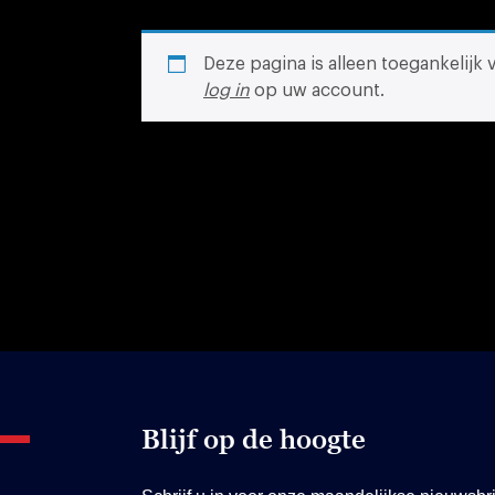
Deze pagina is alleen toegankelijk
log in
op uw account.
Blijf op de hoogte