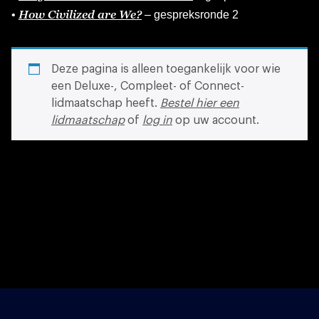
How Civilized are We?
•
– gespreksronde 2
Deze pagina is alleen toegankelijk voor wie
een Deluxe-, Compleet- of Connect-
lidmaatschap heeft.
Bestel hier een
lidmaatschap
of
log in
op uw account.