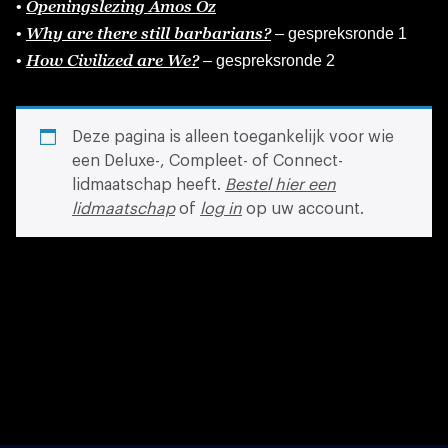
Openingslezing Amos Oz
•
Why are there still barbarians?
•
– gespreksronde 1
How Civilized are We?
•
– gespreksronde 2
Deze pagina is alleen toegankelijk voor wie
een Deluxe-, Compleet- of Connect-
lidmaatschap heeft.
Bestel hier een
lidmaatschap
of
log in
op uw account.