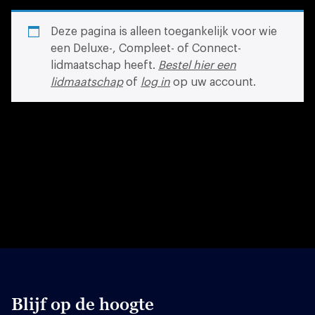
Deze pagina is alleen toegankelijk voor wie
een Deluxe-, Compleet- of Connect-
lidmaatschap heeft.
Bestel hier een
lidmaatschap
of
log in
op uw account.
Blijf op de hoogte