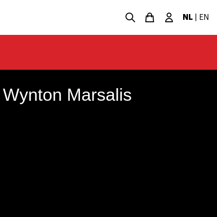
NL
|
EN
 Wynton Marsalis