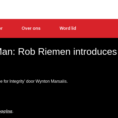
er
Over ons
Word lid
an: Rob Riemen introduces
 for Integrity’ door Wynton Marsalis.
pagina
.