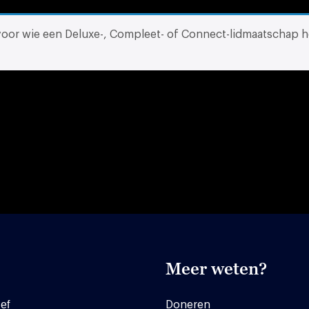
 voor wie een Deluxe-, Compleet- of Connect-lidmaatschap h
Meer weten?
ef
Doneren