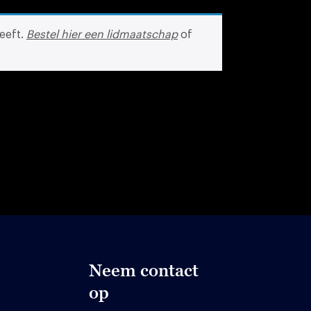
eeft.
Bestel hier een lidmaatschap
of
Neem contact
op