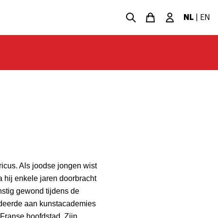
NL
|
EN
icus. Als joodse jongen wist
 hij enkele jaren doorbracht
rnstig gewond tijdens de
tudeerde aan kunstacademies
 Franse hoofdstad. Zijn