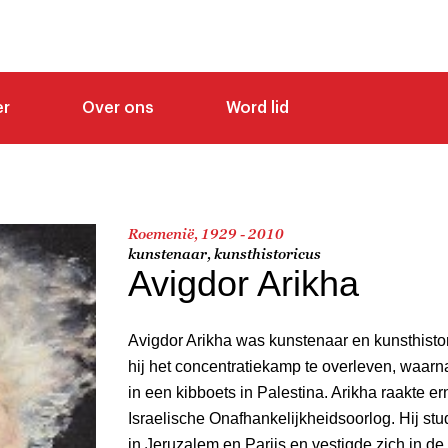
er
Over ons
Word lid
Roemenië, 1929 - 2010
kunstenaar, kunsthistoricus
Avigdor Arikha
Avigdor Arikha was kunstenaar en kunsthistor
hij het concentratiekamp te overleven, waarna
in een kibboets in Palestina. Arikha raakte e
Israelische Onafhankelijkheidsoorlog. Hij s
in Jeruzalem en Parijs en vestigde zich in de