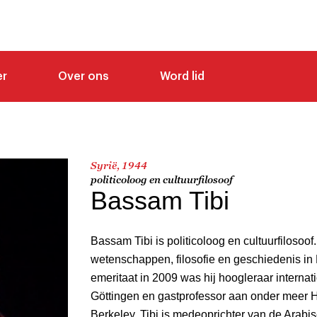
er
Over ons
Word lid
Syrië, 1944
politicoloog en cultuurfilosoof
Bassam Tibi
Bassam Tibi is politicoloog en cultuurfilosoof
wetenschappen, filosofie en geschiedenis in F
emeritaat in 2009 was hij hoogleraar internat
Göttingen en gastprofessor aan onder meer H
Berkeley. Tibi is medeoprichter van de Arabi