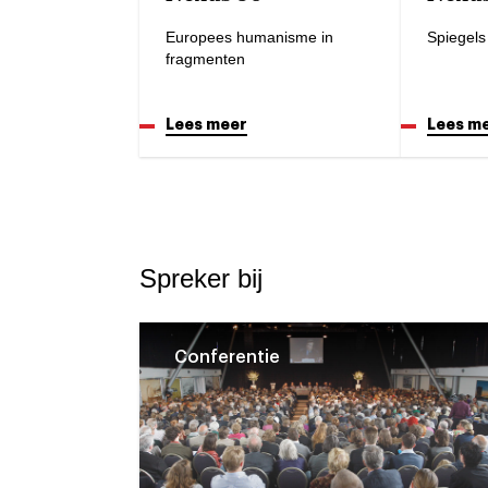
Europees humanisme in
Spiegels
fragmenten
Lees meer
Lees m
Spreker bij
Conferentie