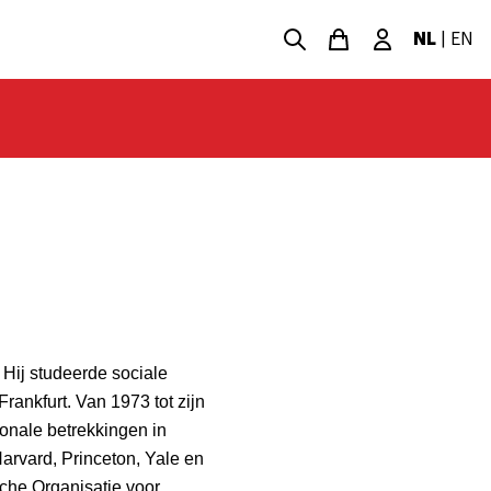
NL
|
EN
. Hij studeerde sociale
rankfurt. Van 1973 tot zijn
ionale betrekkingen in
arvard, Princeton, Yale en
sche Organisatie voor