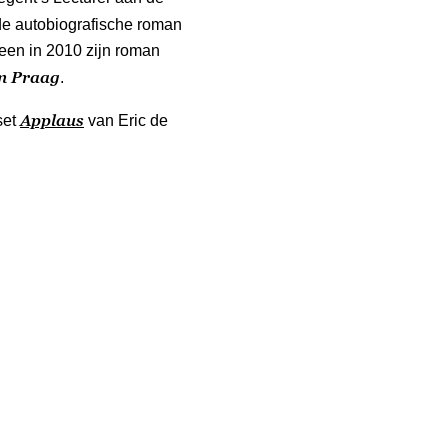
de autobiografische roman
een in 2010 zijn roman
in Praag
.
Applaus
set
van Eric de