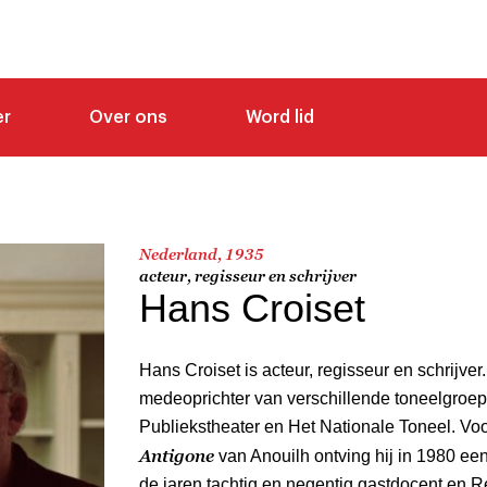
er
Over ons
Word lid
Nederland, 1935
acteur, regisseur en schrijver
Hans Croiset
Hans Croiset is acteur, regisseur en schrijver.
medeoprichter van verschillende toneelgroe
Publiekstheater en Het Nationale Toneel. Voor
Antigone
van Anouilh ontving hij in 1980 een
de jaren tachtig en negentig gastdocent en R