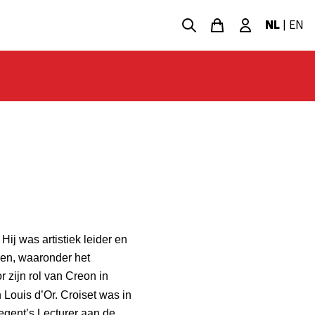
NL
|
EN
 Hij was artistiek leider en
pen, waaronder het
 zijn rol van Creon in
 Louis d’Or. Croiset was in
egent’s Lecturer aan de